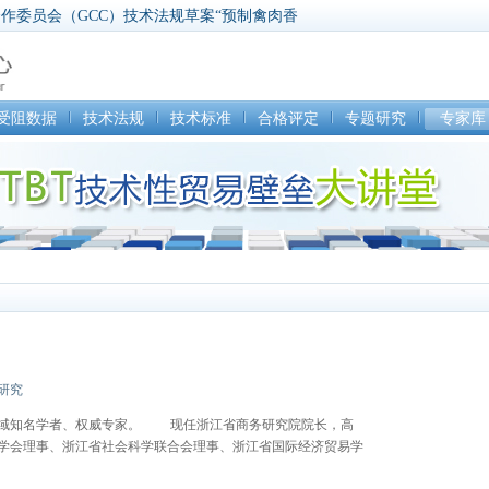
】海湾合作委员会（GCC）技术法规草案“预制禽肉香
饲料法某些规定实施令草案
食品卫生法第186和192条修订提案，卫生部最高法
】撤销关于阿联酋进口匈牙利家养和野生禽及其产品
】撤销关于阿联酋进口俄罗斯联邦家养和野生禽及其
受阻数据
技术法规
技术标准
合格评定
专题研究
专家库
】食品和药物法案检测和检验执行法规修订提案
研究
知名学者、权威专家。 现任浙江省商务研究院院长，高
学会理事、浙江省社会科学联合会理事、浙江省国际经济贸易学