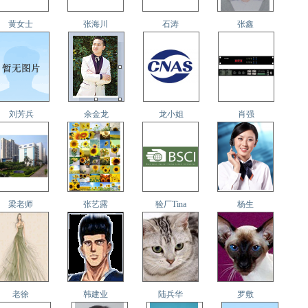
黄女士
张海川
石涛
张鑫
刘芳兵
余金龙
龙小姐
肖强
梁老师
张艺露
验厂Tina
杨生
老徐
韩建业
陆兵华
罗敷