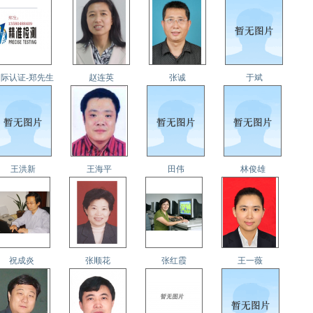
际认证-郑先生
赵连英
张诚
于斌
王洪新
王海平
田伟
林俊雄
祝成炎
张顺花
张红霞
王一薇