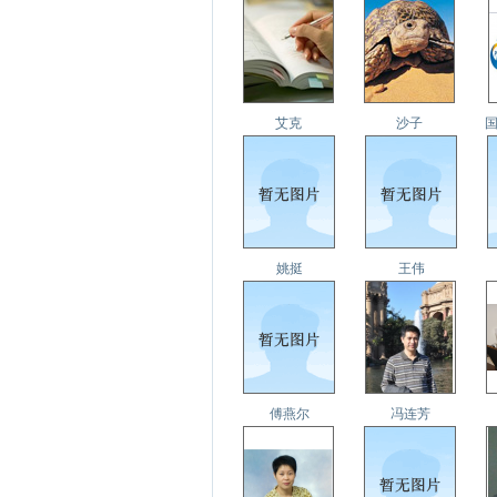
艾克
沙子
国
姚挺
王伟
傅燕尔
冯连芳