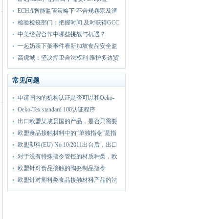
拓了国际市场。..
[详
ECHA智能监管策略下 不合规卷宗及潜
细]
在高危害物质难逃
检验检疫部门：把握时间 及时获得GCC
认证
中美经贸合作中哪些挑战与机遇？
一起奶茶下架事件看新加坡食品安全监
管
高虎城：坚决捍卫合法权利 维护多边贸
易体制
常见问题
申请国内的机构认证是否可以和Oeko-
Tex 100互认？
Oeko-Tex standard 100认证程序
出口欧盟某成员国的产品，是否只需要
符合欧盟法规
欧盟食品接触材料中的“单独指令”是指
什么？
欧盟塑料(EU) No 10/2011出台后，出口
到德国和法
对于没有特殊指令管控的材质种类，欧
盟是否有其它
欧盟针对食品接触的陶瓷制品指令
84/500/EEC的基本
欧盟针对塑料类食品接触材料产品的法
规(EU) No 10