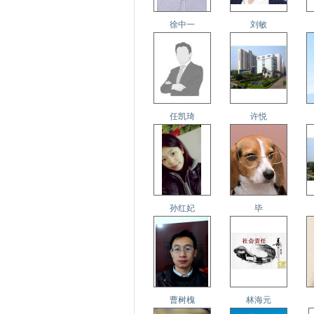
徐中一
刘敏
任凯琦
许悦
孙红妃
毕
曹树槐
林海元