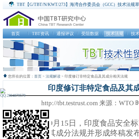
TBT【G/TBT/N/KWT/273】海湾合作委员会（GCC）技术法
TBT【G/TBT/N/CZE/184】饲料法某些规定实施令草案
TBT【G/TBT/N/CHL/307】食品卫生法第186和192条修订提
SPS【G/SPS/N/ARE/53】撤销关于阿联酋进口匈牙利家养和
SPS【G/SPS/N/ARE/54】撤销关于阿联酋进口俄罗斯联邦家
首页
TBT资讯
通报评议
受阻数据
技术法规
技
SPS【G/SPS/N/KOR/506】食品和药物法案检测和检验执行法
您所在的位置：
首页
>
法规解读
> 印度修订非特定食品及其成分相关法规
印度修订非特定食品及其
http://tbt.testrust.com 来源：WT
2017年9月15日，印度食品安全
特定食品及其成分法规并形成终稿发