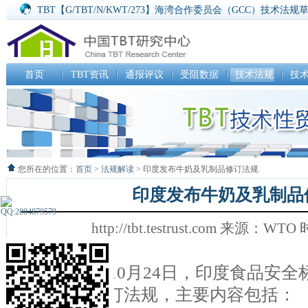
TBT【G/TBT/N/KWT/273】海湾合作委员会（GCC）技术法
TBT【G/TBT/N/CZE/184】饲料法某些规定实施令草案
TBT【G/TBT/N/CHL/307】食品卫生法第186和192条修订提
SPS【G/SPS/N/ARE/53】撤销关于阿联酋进口匈牙利家养和
SPS【G/SPS/N/ARE/54】撤销关于阿联酋进口俄罗斯联邦家
首页
TBT资讯
通报评议
受阻数据
技术法规
技
SPS【G/SPS/N/KOR/506】食品和药物法案检测和检验执行法
您所在的位置：
首页
>
法规解读
> 印度发布牛奶及乳制品修订法规
印度发布牛奶及乳制品
http://tbt.testrust.com 来源：WT
2017年10月24日，印度食品安全标准
及乳制品修订法规，主要内容包括：