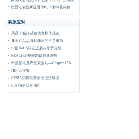
解读我国报废汽车法规《汽车产品回收
欧盟化妆品新规附件ⅲ、ⅴ和ⅵ获得修
实施应对
药品非临床试验优良操作规范
儿童产品品牌和商标的注意事项
中国RoHS认证进展与形势分析
REACH法规限制篇最新进展
华盛顿儿童产品安全法—Chapter 173-
加州65提案
CPSIA消费品安全改进法解读
EUP指令研究动态