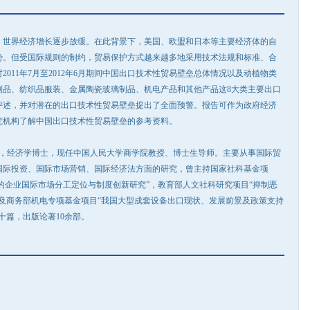
世界经济增长逐步放缓。在此背景下，美国、欧盟和日本等主要经济体的自
势。但受国际规则的制约，贸易保护方式越来越多地采用技术法规和标准、合
011年7月至2012年6月期间中国出口技术性贸易壁垒总体情况以及动植物类
制品、纺织品服装、金属陶瓷玻璃制品、机电产品和其他产品这8大类主要出口
评述，并对潜在的出口技术性贸易壁垒提出了全面预警。报告可作为政府经济
究机构了解中国出口技术性贸易壁垒的参考资料。
人，经济学博士，现任中国人民大学商学院教授、博士生导师。主要从事国际贸
国际投资、国际市场营销、国际经济法方面的研究，曾主持国家社科基金项
下的企业国际市场分工定位与制度创新研究”，教育部人文社科研究项目“抑制恶
及商务部机电专项基金项目“我国大型成套设备出口现状、发展前景及政策支持
十篇，出版论著10余部。