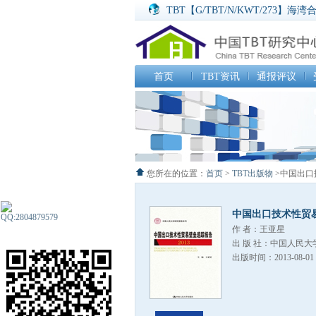
TBT【G/TBT/N/KWT/273
TBT【G/TBT/N/CZE/184】
TBT【G/TBT/N/CHL/307】
SPS【G/SPS/N/ARE/53
SPS【G/SPS/N/ARE/54
首页
TBT资讯
通报评议
SPS【G/SPS/N/KOR/506
您所在的位置：
首页
>
TBT出版物
>中国出口
中国出口技术性贸易
作 者：王亚星
出 版 社：中国人民大
出版时间：2013-08-01