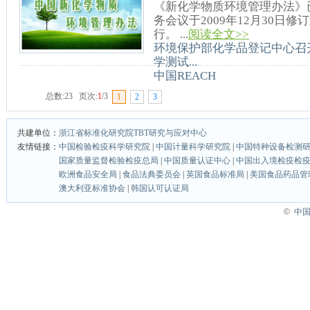
《新化学物质环境管理办法》已
务会议于2009年12月30日修订
行。 ...
阅读全文>>
环境保护部化学品登记中心召开
学测试...
中国REACH
总数:23 页次:
1
/3
1
2
3
共建单位：
浙江省标准化研究院TBT研究与应对中心
友情链接：
中国检验检疫科学研究院
|
中国计量科学研究院
|
中国特种设备检测
国家质量监督检验检疫总局
|
中国质量认证中心
|
中国出入境检疫检
欧洲食品安全局
|
食品法典委员会
|
英国食品标准局
|
美国食品药品管
澳大利亚标准协会
|
韩国认可认证局
©
中国