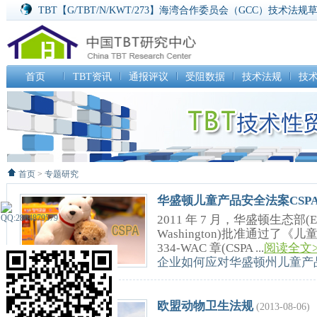
TBT【G/TBT/N/KWT/273】海湾合作委员会（GCC）技术法
TBT【G/TBT/N/CZE/184】饲料法某些规定实施令草案
TBT【G/TBT/N/CHL/307】食品卫生法第186和192条修订提
SPS【G/SPS/N/ARE/53】撤销关于阿联酋进口匈牙利家养和
SPS【G/SPS/N/ARE/54】撤销关于阿联酋进口俄罗斯联邦家
首页
TBT资讯
通报评议
受阻数据
技术法规
技
SPS【G/SPS/N/KOR/506】食品和药物法案检测和检验执行法
首页
>
专题研究
华盛顿儿童产品安全法案CSP
2011 年 7 月，华盛顿生态部(Ecolo
Washington)批准通过了《
334-WAC 章(CSPA ...
阅读全文>
企业如何应对华盛顿州儿童产品安
欧盟动物卫生法规
(2013-08-06)